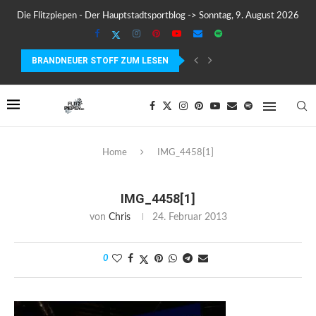
Die Flitzpiepen - Der Hauptstadtsportblog -> Sonntag, 9. August 2026
BRANDNEUER STOFF ZUM LESEN
COROS PACE 4 IM TEST – LEICHT, SCHNELL...
Home
IMG_4458[1]
IMG_4458[1]
von
Chris
24. Februar 2013
0