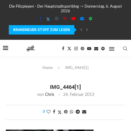
Die Flitzpiepen - Der Hauptstadtsportblog -> Donnerstag, 6. August
2026
BRANDNEUER STOFF ZUM LESEN
MEIN ERSTER MARATHON: 42,195 KILOMETER PURE VERRÜCKTHEIT, SC
Home
IMG_4464[1]
IMG_4464[1]
von
Chris
24. Februar 2013
0