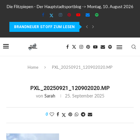
Die Flitzpiepen - Der Hauptstadtsportblog -> Montag, 10. August 2026
BRANDNEUER STOFF ZUM LESEN
COROS PACE 4 IM TEST – LEICHT, SCHNELL...
Home
PXL_20250921_120902020.MP
PXL_20250921_120902020.MP
von
Sarah
25. September 2025
0