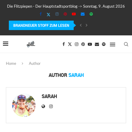
Die Flitzpiepen - Der Hauptstadtsportblog -> Sonntag, 9. August 2026
BRANDNEUER STOFF ZUM LESEN
MEIN ERSTER MARATHON: 42,195 KILOMETER PURE VERRÜCKTHEIT, SCHW
Home
Author
AUTHOR
SARAH
SARAH