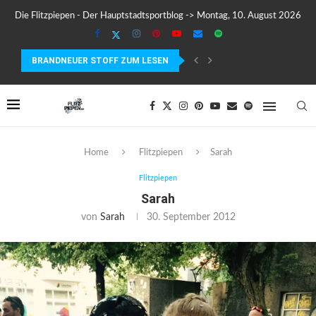
Die Flitzpiepen - Der Hauptstadtsportblog -> Montag, 10. August 2026
BRANDNEUER STOFF ZUM LESEN
MEIN ERSTER MARATHON: 42,195 KILOMETER PURE VERRÜCKTHEIT, SC
COROS PACE 4 IM TEST – LEICHT, SCHNELL...
Home
Flitzpiepen
Sarah
Flitzpiepen
Sarah
von
Sarah
30. September 2012