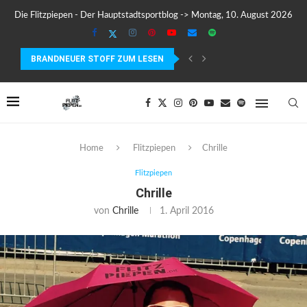
Die Flitzpiepen - Der Hauptstadtsportblog -> Montag, 10. August 2026
BRANDNEUER STOFF ZUM LESEN
MEIN ERSTER MARATHON: 42,195 KILOMETER PURE VERRÜCKTHEIT, SC
Home
Flitzpiepen
Chrille
Flitzpiepen
Chrille
von
Chrille
1. April 2016