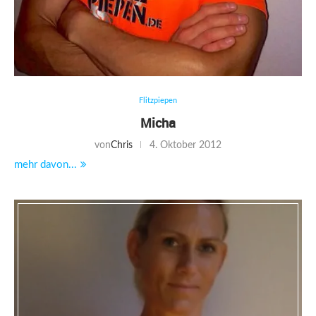
Flitzpiepen
Micha
von
Chris
4. Oktober 2012
mehr davon...