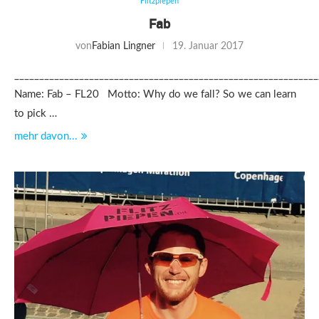
Flitzpiepen
Fab
von
Fabian Lingner
19. Januar 2017
_____________________________________________________________
Name: Fab – FL20 Motto: Why do we fall? So we can learn
to pick …
mehr davon...