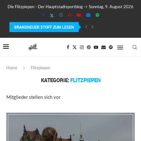
Die Flitzpiepen - Der Hauptstadtsportblog -> Sonntag, 9. August 2026
BRANDNEUER STOFF ZUM LESEN
MEIN ERSTER MARATHON: 42,195 KILOMETER PURE VERRÜCKTHEIT, SCHW
Home
Flitzpiepen
KATEGORIE:
FLITZPIEPEN
Mitglieder stellen sich vor