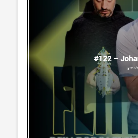
#122 – Joh
gesch