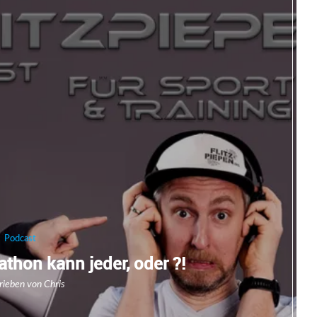
Podcast
thon kann jeder, oder ?!
rieben von
Chris