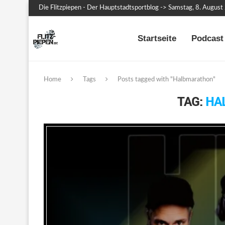
Die Flitzpiepen - Der Hauptstadtsportblog -> Samstag, 8. Augus
Startseite
Podcast 
Home
Tags
Posts tagged with "Halbmarathon"
TAG:
HA