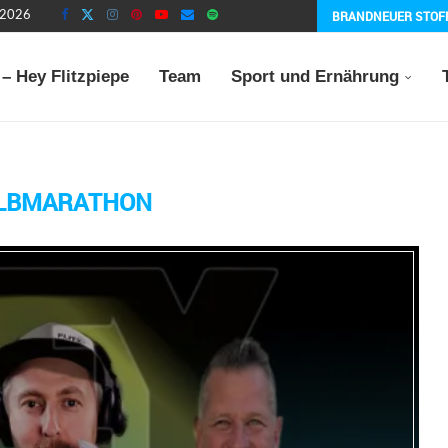
BRANDNEUER STOF
t 2026
– Hey Flitzpiepe
Team
Sport und Ernährung
LBMARATHON