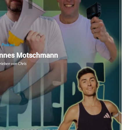
Podcast
annes Motschmann
rieben von
Chris