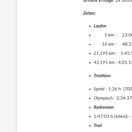
Größte Erfolge:
2x Strong
Zeiten:
Laufen
5 km : 23:00 min
10 km :
48:21
21,195 km :
1:45:
42,195 km :
4:01:12
Triathlon
Sprint :
1:26 h (70
Olympisch
: 2:34:3
Radrennen
1:47:03 h (66km) –
Trail