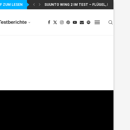
F ZUM LESEN
TESTBERICHT: DER GARMIN EDGE 840 IM TEST –.
Testberichte