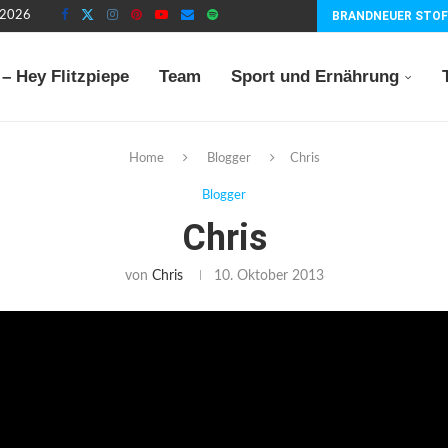
t 2026
BRANDNEUER STOF
– Hey Flitzpiepe
Team
Sport und Ernährung
Home
Blogger
Chris
Blogger
Chris
von
Chris
10. Oktober 2013