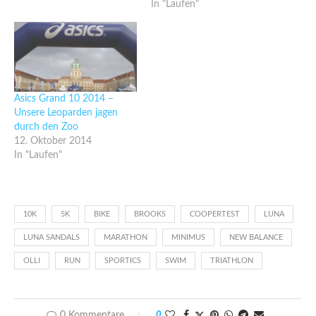
In "Laufen"
Asics Grand 10 2014 –
Unsere Leoparden jagen
durch den Zoo
12. Oktober 2014
In "Laufen"
10K
5K
BIKE
BROOKS
COOPERTEST
LUNA
LUNA SANDALS
MARATHON
MINIMUS
NEW BALANCE
OLLI
RUN
SPORTICS
SWIM
TRIATHLON
0 Kommentare
0