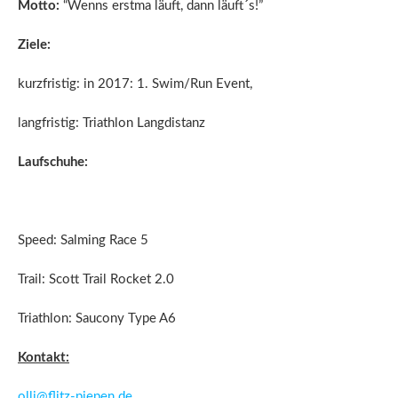
Motto:
“Wenns erstma läuft, dann läuft´s!”
Ziele:
kurzfristig: in 2017: 1. Swim/Run Event,
langfristig: Triathlon Langdistanz
Laufschuhe:
Speed: Salming Race 5
Trail: Scott Trail Rocket 2.0
Triathlon: Saucony Type A6
Kontakt:
olli@flitz-piepen.de