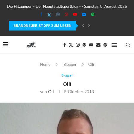
Die Flitzpiepen - Der Hauptstadtsportblog -> Samstag, 8. August 2026
BRANDNEUER STOFF ZUM LESEN
COROS PACE 4 IM TEST – LEICHT, SCHNELL...
Home
Blogger
Olli
Blogger
Olli
von
Olli
9. Oktober 2013