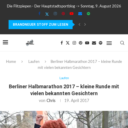
Die Flitzpiepen - Der Hauptstadtsportblog -> Sonntag, 9. August 2026
BRANDNEUER STOFF ZUM LESEN
TESTBERICHT SILVA SMINI STIRNLAMPE – KLEIN, LEICHT UND...
WARUM LÄUFER AUFHÖREN MÜSSEN, SICH ZU MOTIVIEREN
Home
Laufen
Berliner Halbmarathon 2017 – kleine Runde
mit vielen bekannten Gesichtern
Laufen
Berliner Halbmarathon 2017 – kleine Runde mit
vielen bekannten Gesichtern
von
Chris
19. April 2017