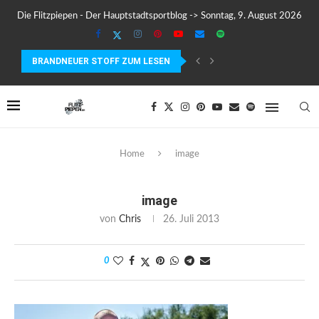
Die Flitzpiepen - Der Hauptstadtsportblog -> Sonntag, 9. August 2026
BRANDNEUER STOFF ZUM LESEN
COROS PACE 4 IM TEST – LEICHT, SCHNELL...
Home
image
image
von
Chris
26. Juli 2013
0