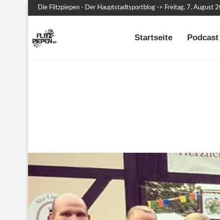
Die Flitzpiepen - Der Hauptstadtsportblog -> Freitag, 7. August 
Startseite
Podcast 