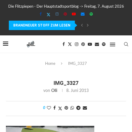
Die Flitzpiepen - Der Hauptstadtsportblog -> Freitag, 7. August 2026
BRANDNEUER STOFF ZUM LESEN
COROS PACE 4 IM TEST – LEICHT, SCHNELL...
Home
IMG_3327
IMG_3327
von
Olli
8. Juni 2013
0