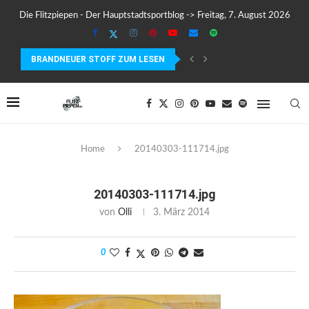
Die Flitzpiepen - Der Hauptstadtsportblog -> Freitag, 7. August 2026
BRANDNEUER STOFF ZUM LESEN
COROS PACE 4 IM TEST – LEICHT, SCHNELL...
Home
20140303-111714.jpg
20140303-111714.jpg
von
Olli
3. März 2014
0