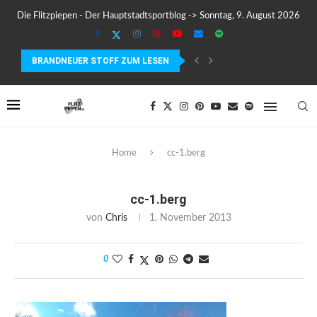
Die Flitzpiepen - Der Hauptstadtsportblog -> Sonntag, 9. August 2026
BRANDNEUER STOFF ZUM LESEN
MEIN ERSTER MARATHON: 42,195 KILOMETER PURE VERRÜCKTHEIT, SC
Home
cc-1.berg
cc-1.berg
von
Chris
1. November 2013
0