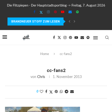
Die Flitzpiepen - Der Hauptstadtsportblog -> Freitag, 7. August 2026
BRANDNEUER STOFF ZUM LESEN
COROS PACE 4 IM TEST – LEICHT, SCHNELL...
Home
cc-fans2
cc-fans2
von
Chris
1. November 2013
0