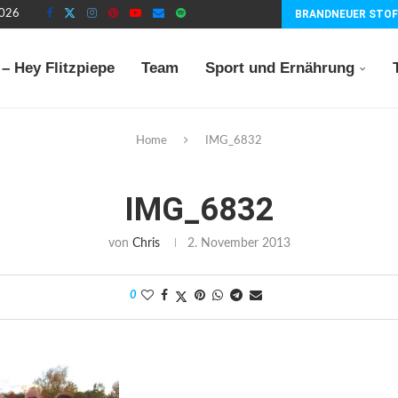
2026
BRANDNEUER STOF
– Hey Flitzpiepe
Team
Sport und Ernährung
Home
IMG_6832
IMG_6832
von
Chris
2. November 2013
0