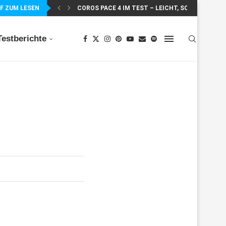
F ZUM LESEN
COROS PACE 4 IM TEST – LEICHT, SCHNELL...
Testberichte