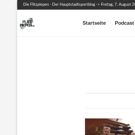
Die Flitzpiepen - Der Hauptstadtsportblog -> Freitag, 7. August 
Startseite
Podcast 