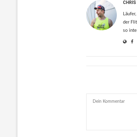
CHRIS
Läufer,
der Fli
so inte