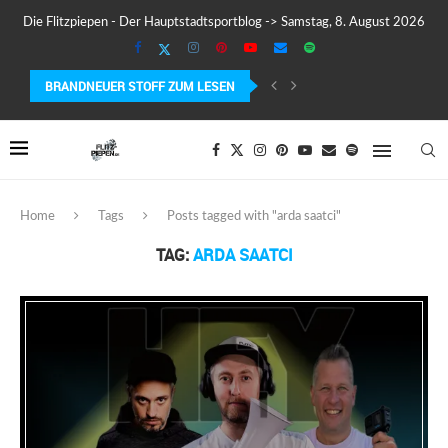
Die Flitzpiepen - Der Hauptstadtsportblog -> Samstag, 8. August 2026
BRANDNEUER STOFF ZUM LESEN
COROS PACE 4 IM TEST – LEICHT, SCHNELL...
Home
Tags
Posts tagged with "arda saatci"
TAG:
ARDA SAATCI