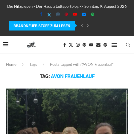
Die Flitzpiepen - Der Hauptstadtsportblog -> Sonntag, 9. August 2026
BRANDNEUER STOFF ZUM LESEN
COROS PACE 4 IM TEST – LEICHT, SCHNELL...
Home
Tags
Posts tagged with "AVON Frauenlauf"
TAG:
AVON FRAUENLAUF