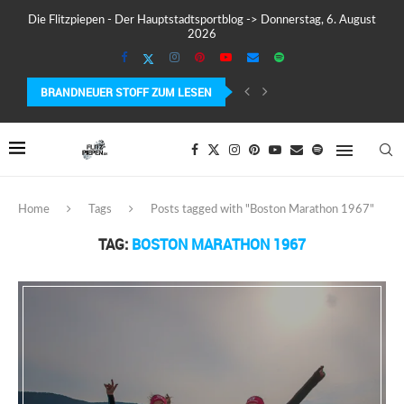
Die Flitzpiepen - Der Hauptstadtsportblog -> Donnerstag, 6. August
2026
BRANDNEUER STOFF ZUM LESEN
MEIN ERSTER MARATHON: 42,195 KILOMETER PURE VERRÜCKTHEIT, SCHW
Home
Tags
Posts tagged with "Boston Marathon 1967"
TAG:
BOSTON MARATHON 1967