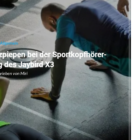
Allgemein
tzpiepen bei der Sportkopfhörer-
g des Jaybird X3
hrieben von
Miri