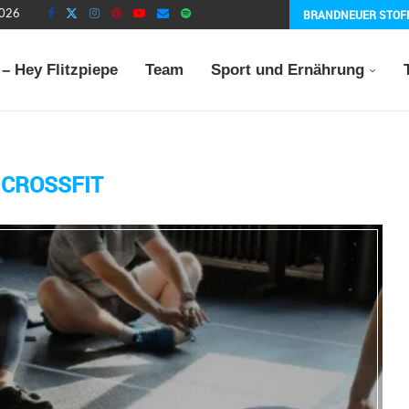
BRANDNEUER STOF
2026
– Hey Flitzpiepe
Team
Sport und Ernährung
:
CROSSFIT