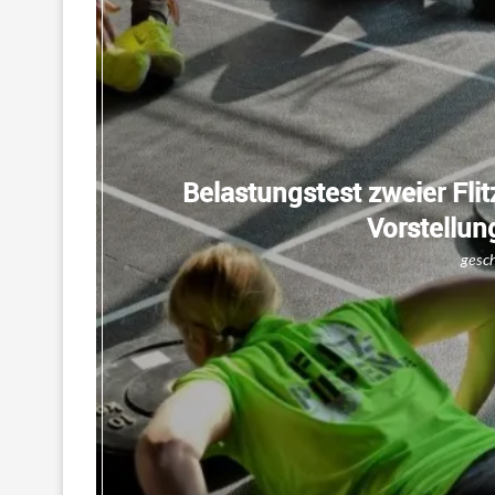
Belastungstest zweier Fli
Vorstellun
gesc