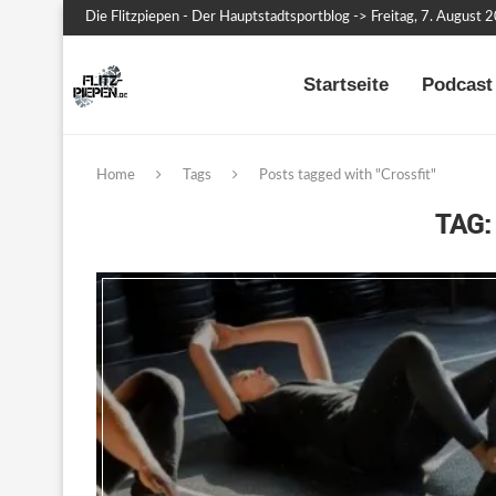
Die Flitzpiepen - Der Hauptstadtsportblog -> Freitag, 7. August 
Startseite
Podcast 
Home
Tags
Posts tagged with "Crossfit"
TAG