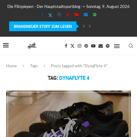
Die Flitzpiepen - Der Hauptstadtsportblog -> Sonntag, 9. August 2026
BRANDNEUER STOFF ZUM LESEN
COROS PACE 4 IM TEST – LEICHT, SCHNELL...
Home
Tags
Posts tagged with "DynaFlyte 4"
TAG:
DYNAFLYTE 4