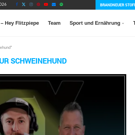
BRANDNEUER STOF
2026
– Hey Flitzpiepe
Team
Sport und Ernährung
nehund"
OUR SCHWEINEHUND