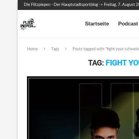
Die Flitzpiepen - Der Hauptstadtsportblog -> Freitag, 7. August 
Startseite
Podcast 
Home
Tags
Posts tagged with "fight your schwei
TAG:
FIGHT Y