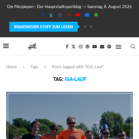
Die Flitzpiepen - Der Hauptstadtsportblog -> Samstag, 8. August 2026
BRANDNEUER STOFF ZUM LESEN
COROS PACE 4 IM TEST – LEICHT, SCHNELL...
Home
Tags
Posts tagged with "IGA-Lauf"
TAG:
IGA-LAUF