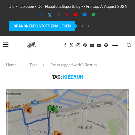
Die Flitzpiepen - Der Hauptstadtsportblog -> Freitag, 7. August 2026
BRANDNEUER STOFF ZUM LESEN
COROS PACE 4 IM TEST – LEICHT, SCHNELL...
Home
Tags
Posts tagged with "Kiezrun"
TAG:
KIEZRUN