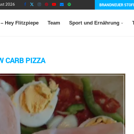
BRANDNEUER STOF
gust 2026
– Hey Flitzpiepe
Team
Sport und Ernährung
W CARB PIZZA