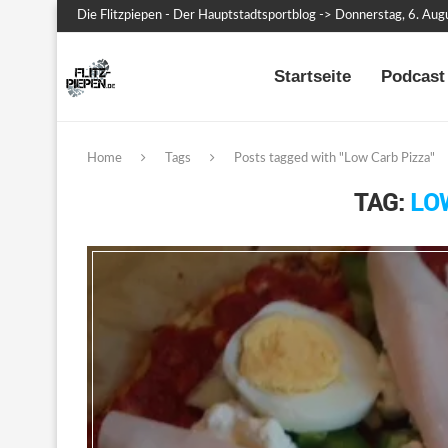
Die Flitzpiepen - Der Hauptstadtsportblog -> Donnerstag, 6. Au
Startseite
Podcast 
Home
Tags
Posts tagged with "Low Carb Pizza"
TAG:
LO