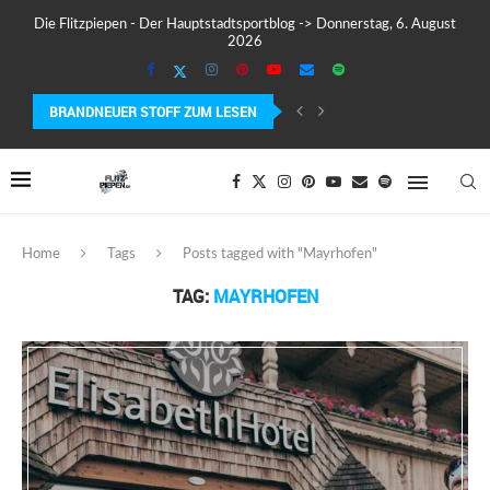
Die Flitzpiepen - Der Hauptstadtsportblog -> Donnerstag, 6. August
2026
BRANDNEUER STOFF ZUM LESEN
MEIN ERSTER MARATHON: 42,195 KILOMETER PURE VERRÜCKTHEIT, SCHW
Home
Tags
Posts tagged with "Mayrhofen"
TAG:
MAYRHOFEN