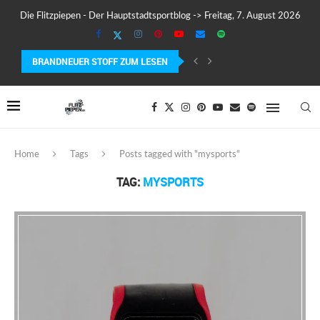
Die Flitzpiepen - Der Hauptstadtsportblog -> Freitag, 7. August 2026
BRANDNEUER STOFF ZUM LESEN
COROS PACE 4 IM TEST – LEICHT, SCHNELL...
Home
Tags
Posts tagged with "mysports"
TAG:
MYSPORTS