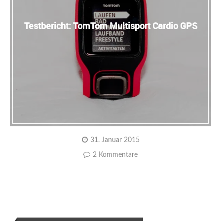
Testbericht: TomTom Multisport Cardio GPS
31. Januar 2015
2 Kommentare