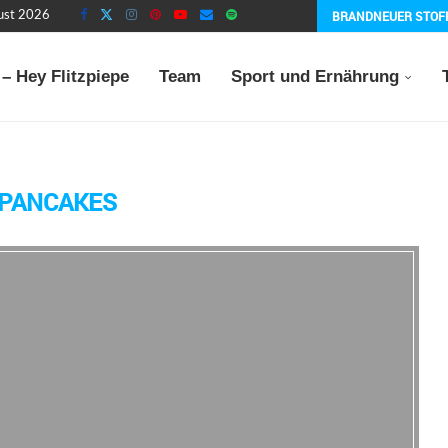
BRANDNEUER STOF
gust 2026
– Hey Flitzpiepe
Team
Sport und Ernährung
PANCAKES