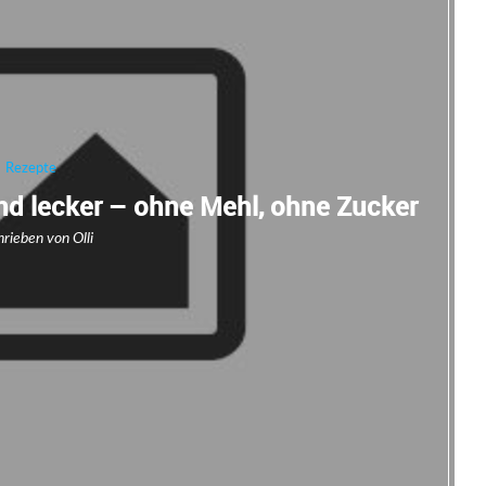
Rezepte
nd lecker – ohne Mehl, ohne Zucker
hrieben von
Olli