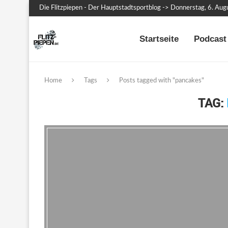
Die Flitzpiepen - Der Hauptstadtsportblog -> Donnerstag, 6. Au
Startseite
Podcast 
Home
Tags
Posts tagged with "pancakes"
TAG: