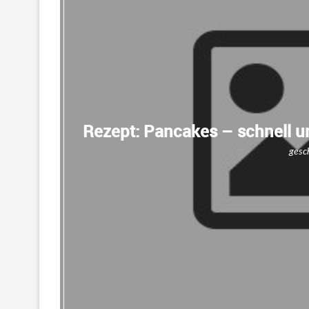
Rezept: Pancakes – schnell u
gesc