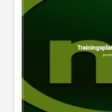
Trainingspl
gesch