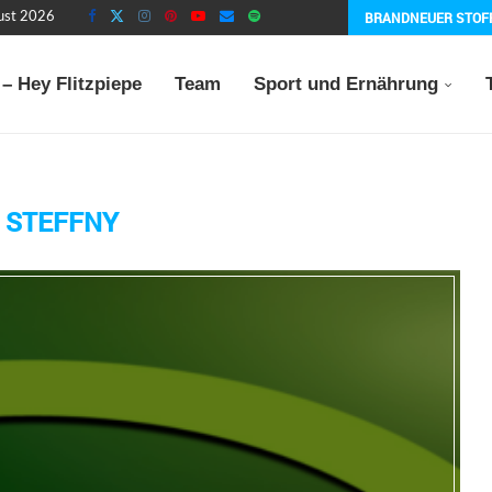
BRANDNEUER STOF
gust 2026
– Hey Flitzpiepe
Team
Sport und Ernährung
:
STEFFNY