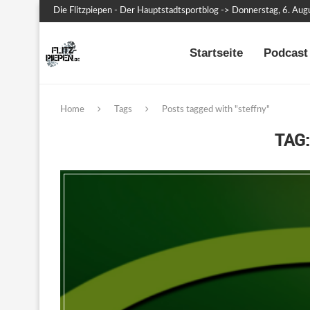
Die Flitzpiepen - Der Hauptstadtsportblog -> Donnerstag, 6. Au
Startseite
Podcast 
Home
Tags
Posts tagged with "steffny"
TAG