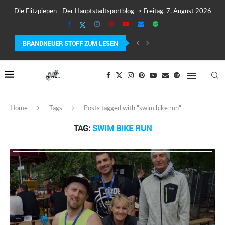
Die Flitzpiepen - Der Hauptstadtsportblog -> Freitag, 7. August 2026
BRANDNEUER STOFF ZUM LESEN
COROS PACE 4 IM TEST – LEICHT, SCHNELL...
Home
Tags
Posts tagged with "swim bike run"
TAG:
SWIM BIKE RUN