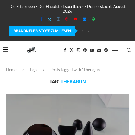
Die Flitzpiepen - Der Hauptstadtsportblog -> Donnerstag, 6. August
2026
BRANDNEUER STOFF ZUM LESEN
COROS PACE 4 IM TEST – LEICHT, SCHNELL...
Home
Tags
Posts tagged with "Theragun"
TAG:
THERAGUN