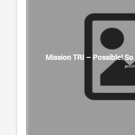
Mission TRI – Possible! So 
gesch