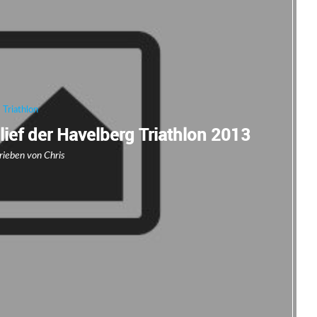
Triathlon
lief der Havelberg Triathlon 2013
rieben von
Chris