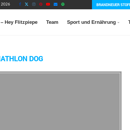
BRANDNEUER STOF
t 2026
– Hey Flitzpiepe
Team
Sport und Ernährung
IATHLON DOG