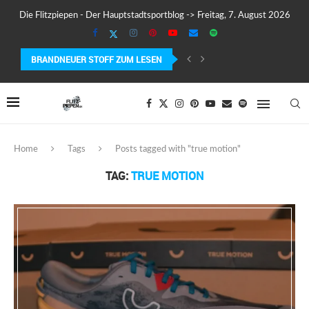
Die Flitzpiepen - Der Hauptstadtsportblog -> Freitag, 7. August 2026
BRANDNEUER STOFF ZUM LESEN
COROS PACE 4 IM TEST – LEICHT, SCHNELL...
Home
Tags
Posts tagged with "true motion"
TAG:
TRUE MOTION