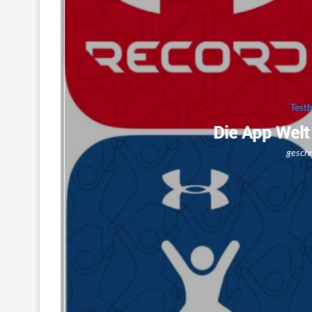
Testb
Die App Welt
gesch