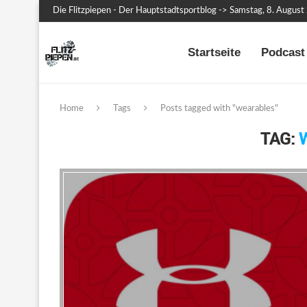
Die Flitzpiepen - Der Hauptstadtsportblog -> Samstag, 8. Augus
Startseite
Podcast 
Home
Tags
Posts tagged with "wearables"
TAG: