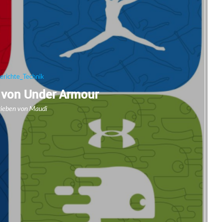
erichte_Technik
 von Under Armour
rieben von
Maudi