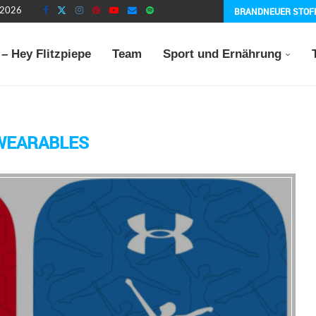
BRANDNEUER STOF
t 2026
– Hey Flitzpiepe
Team
Sport und Ernährung
WEARABLES