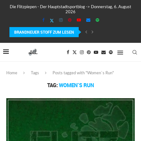
Die Flitzpiepen - Der Hauptstadtsportblog -> Donnerstag, 6. August
2026
BRANDNEUER STOFF ZUM LESEN
MEIN ERSTER MARATHON: 42,195 KILOMETER PURE VERRÜCKTHEIT, SCHW
Home
Tags
Posts tagged with "Women`s Run"
TAG:
WOMEN`S RUN