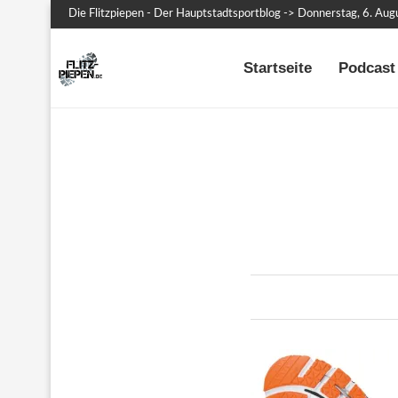
Die Flitzpiepen - Der Hauptstadtsportblog -> Donnerstag, 6. Au
Startseite
Podcast 