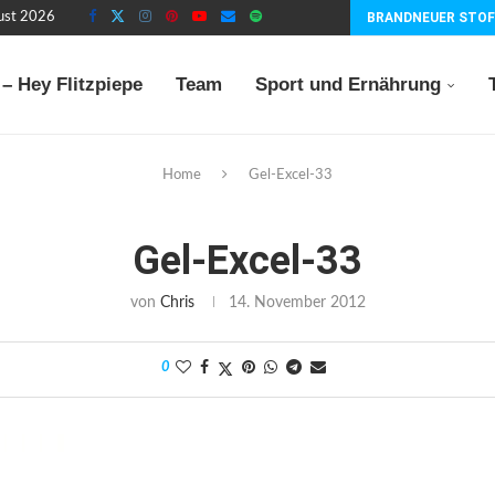
gust 2026
BRANDNEUER STOF
– Hey Flitzpiepe
Team
Sport und Ernährung
Home
Gel-Excel-33
Gel-Excel-33
von
Chris
14. November 2012
0