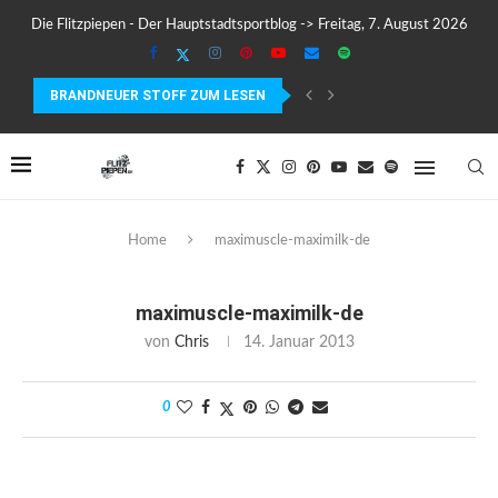
Die Flitzpiepen - Der Hauptstadtsportblog -> Freitag, 7. August 2026
BRANDNEUER STOFF ZUM LESEN
COROS PACE 4 IM TEST – LEICHT, SCHNELL...
Home
maximuscle-maximilk-de
maximuscle-maximilk-de
von
Chris
14. Januar 2013
0