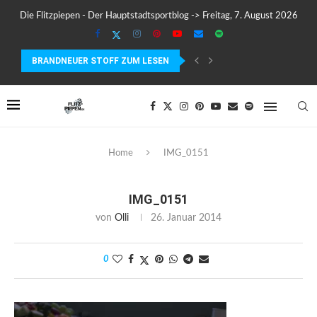
Die Flitzpiepen - Der Hauptstadtsportblog -> Freitag, 7. August 2026
BRANDNEUER STOFF ZUM LESEN
COROS PACE 4 IM TEST – LEICHT, SCHNELL...
Home
IMG_0151
IMG_0151
von
Olli
26. Januar 2014
0