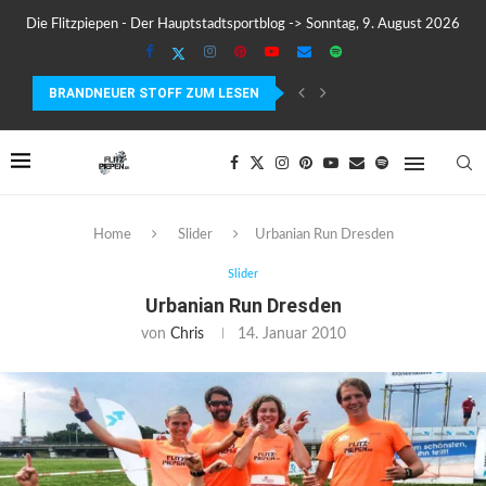
Die Flitzpiepen - Der Hauptstadtsportblog -> Sonntag, 9. August 2026
BRANDNEUER STOFF ZUM LESEN
COROS PACE 4 IM TEST – LEICHT, SCHNELL...
Home
Slider
Urbanian Run Dresden
Slider
Urbanian Run Dresden
von
Chris
14. Januar 2010