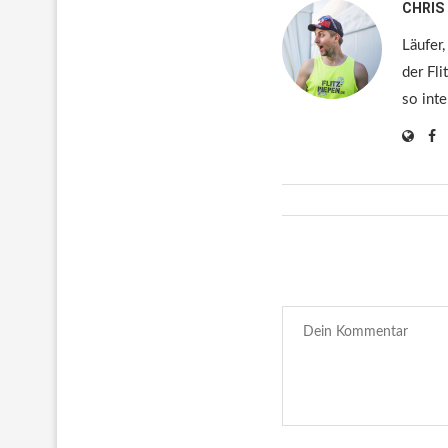
CHRIS
Läufer,
der Fli
so inte