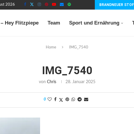
gust 2026
BRANDNEUER STOF
– Hey Flitzpiepe
Team
Sport und Ernährung
Home
IMG_7540
IMG_7540
von
Chris
28. Januar 2025
0