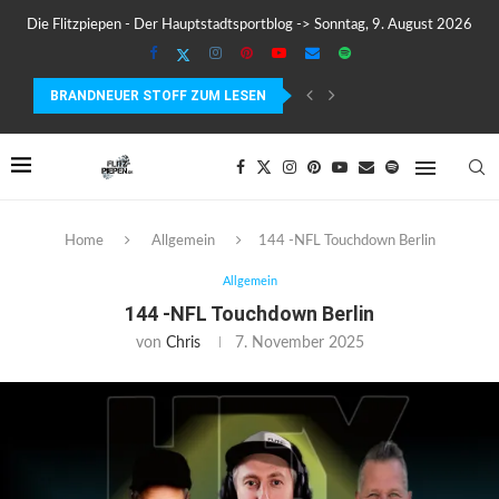
Die Flitzpiepen - Der Hauptstadtsportblog -> Sonntag, 9. August 2026
BRANDNEUER STOFF ZUM LESEN
UVEX PACE STAGE CV – KLARE SICHT BEI...
Home
Allgemein
144 -NFL Touchdown Berlin
Allgemein
144 -NFL Touchdown Berlin
von
Chris
7. November 2025