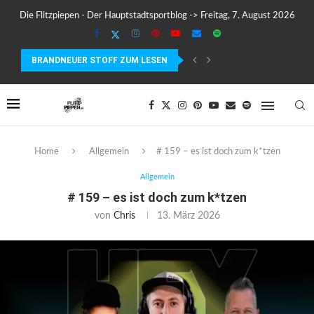
Die Flitzpiepen - Der Hauptstadtsportblog -> Freitag, 7. August 2026
BRANDNEUER STOFF ZUM LESEN
MEIN ERSTER MARATHON: 42,195 KILOMETER PURE VERRÜCKTHEIT, SC
Home
Allgemein
# 159 – es ist doch zum k*tzen
Allgemein
# 159 – es ist doch zum k*tzen
von
Chris
13. März 2026