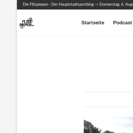
Die Flitzpiepen - Der Hauptstadtsportblog -> Donnerstag, 6. Au
Startseite
Podcast 