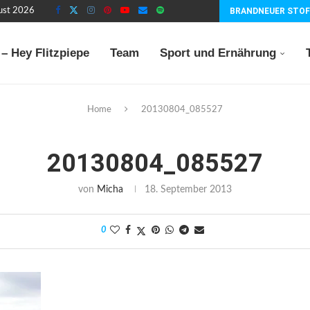
gust 2026
BRANDNEUER STOF
– Hey Flitzpiepe
Team
Sport und Ernährung
Home
20130804_085527
20130804_085527
von
Micha
18. September 2013
0