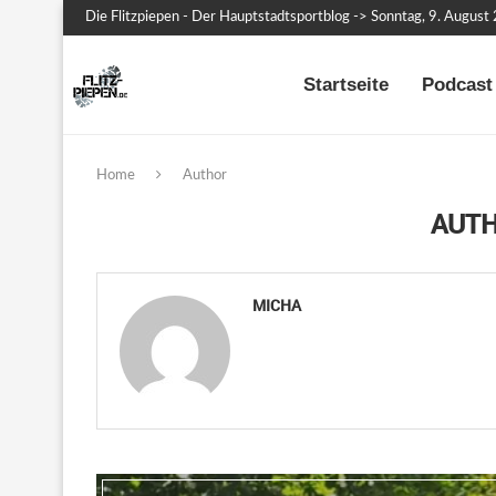
Die Flitzpiepen - Der Hauptstadtsportblog -> Sonntag, 9. August
Startseite
Podcast 
Home
Author
AUT
MICHA