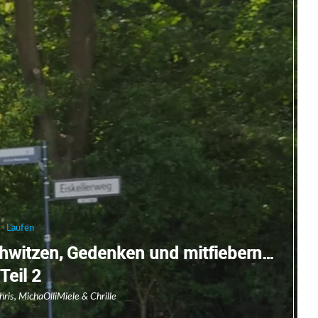
Laufen
hwitzen, Gedenken und mitfiebern…
Teil 2
hris
,
Micha
Olli
Miele
&
Chrille