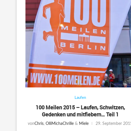
Laufen
100 Meilen 2015 – Laufen, Schwitzen,
Gedenken und mitfiebern… Teil 1
von
Chris
,
Olli
Micha
Chrille
&
Miele
29. September 201