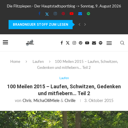
Die Flitzpiepen - Der Hauptstadtsportblog -> Sonntag, 9. August 2026
BRANDNEUER STOFF ZUM LESEN
WARUM LÄUFER AUFHÖREN MÜSSEN, SICH ZU MOTIVIEREN
Home
Laufen
100 Meilen 2015 – Laufen, Schwitzen,
Gedenken und mitfiebern… Teil 2
Laufen
100 Meilen 2015 – Laufen, Schwitzen, Gedenken
und mitfiebern… Teil 2
von
Chris
,
Micha
Olli
Miele
&
Chrille
3. Oktober 2015