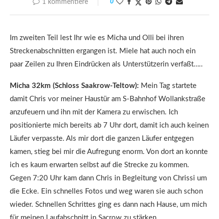
1 kommentiere
0
Im zweiten Teil lest Ihr wie es Micha und Olli bei ihren
Streckenabschnitten ergangen ist. Miele hat auch noch ein
paar Zeilen zu Ihren Eindrücken als Unterstützerin verfaßt…..
Micha 32km (Schloss Saakrow-Teltow):
Mein Tag startete
damit Chris vor meiner Haustür am S-Bahnhof Wollankstraße
anzufeuern und ihn mit der Kamera zu erwischen. Ich
positionierte mich bereits ab 7 Uhr dort, damit ich auch keinen
Läufer verpasste. Als mir dort die ganzen Läufer entgegen
kamen, stieg bei mir die Aufregung enorm. Von dort an konnte
ich es kaum erwarten selbst auf die Strecke zu kommen.
Gegen 7:20 Uhr kam dann Chris in Begleitung von Chrissi um
die Ecke. Ein schnelles Fotos und weg waren sie auch schon
wieder. Schnellen Schrittes ging es dann nach Hause, um mich
für meinen Laufabschnitt in Sacrow zu stärken.