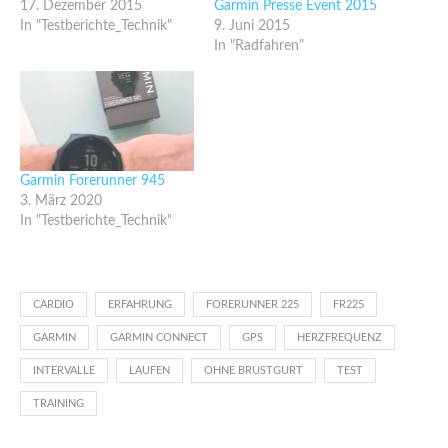
17. Dezember 2015
Garmin Presse Event 2015
In "Testberichte_Technik"
9. Juni 2015
In "Radfahren"
Garmin Forerunner 945
3. März 2020
In "Testberichte_Technik"
CARDIO
ERFAHRUNG
FORERUNNER 225
FR225
GARMIN
GARMIN CONNECT
GPS
HERZFREQUENZ
INTERVALLE
LAUFEN
OHNE BRUSTGURT
TEST
TRAINING