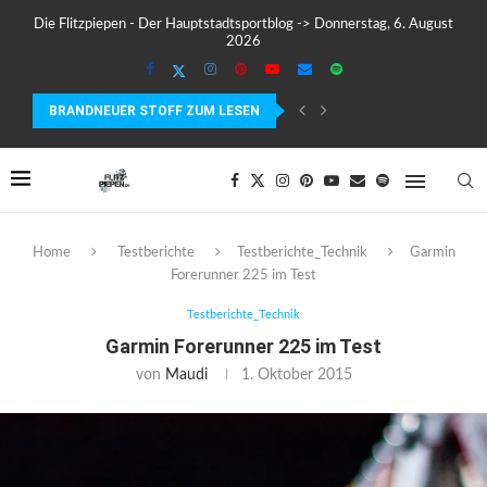
Die Flitzpiepen - Der Hauptstadtsportblog -> Donnerstag, 6. August
2026
BRANDNEUER STOFF ZUM LESEN
MEIN ERSTER MARATHON: 42,195 KILOMETER PURE VERRÜCKTHEIT, SC
Home
Testberichte
Testberichte_Technik
Garmin
Forerunner 225 im Test
Testberichte_Technik
Garmin Forerunner 225 im Test
von
Maudi
1. Oktober 2015