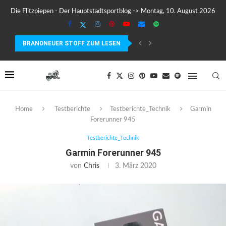
Die Flitzpiepen - Der Hauptstadtsportblog -> Montag, 10. August 2026
BRANDNEUER STOFF ZUM LESEN
MEIN ERSTER MARATHON: 42,195 KILOMETER PURE VERRÜCKTHEIT, SC
Home
Testberichte
Testberichte_Technik
Garmin
Forerunner 945
Testberichte_Technik
Garmin Forerunner 945
von
Chris
3. März 2020