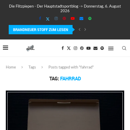
Die Flitzpiepen - Der Hauptstadtsportblog -> Donnerstag, 6. August
2026
BRANDNEUER STOFF ZUM LESEN
COROS PACE 4 IM TEST – LEICHT, SCHNELL...
Home
Tags
Posts tagged with "fahrrad"
TAG:
FAHRRAD